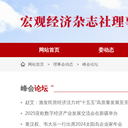
网站首页
委动态
网站首页
>
理事会动态
>
峰会论坛
走进理事会成员单位
合作交流
海
|
|
峰会
论坛
赵艾：激发民营经济活力对“十五五”高质量发展至
2025亚欧数字经济产业发展交流会在新疆举办
黄汉权、韦大乐一行出席2024太阳岛企业家年会