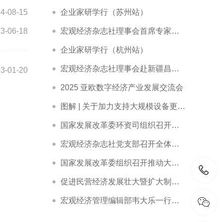
4-08-15
企业家研学行（苏州站）
3-06-18
宏观经济杂志社理事会首席专家赵艾在宿迁市“劳模企业家讲堂”作专题报告
企业家研学行（杭州站）
宏观经济杂志社理事会赴新疆昌吉调研精彩回顾
3-01-20
2025 亚欧数字经济产业发展交流会
图解 | 关于加力支持大规模设备更新和消费品以旧换新的若干措施
国家发展改革委环资司组织召开大规模设备更新和消费品以旧换新工作推进及政策培训会
宏观经济杂志社党支部召开全体党员大会暨主题党日活动
国家发展改革委组织召开推动大规模设备更新和消费品以旧换新部际联席会议全体会议
促进民营经济发展壮大暨扩大制造业中长期贷款投放和科技型企业项目融资现场会在广东省深圳市召开
宏观经济管理编辑部韦大乐一行赴新华社交流座谈